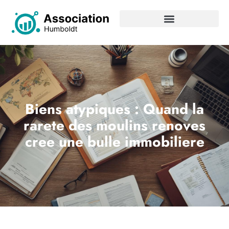
Biens atypiques : Quand la
rarete des moulins renoves
cree une bulle immobiliere