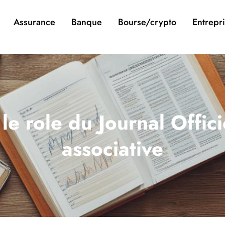
Assurance
Banque
Bourse/crypto
Entrepr
e role du Journal Officie
associative