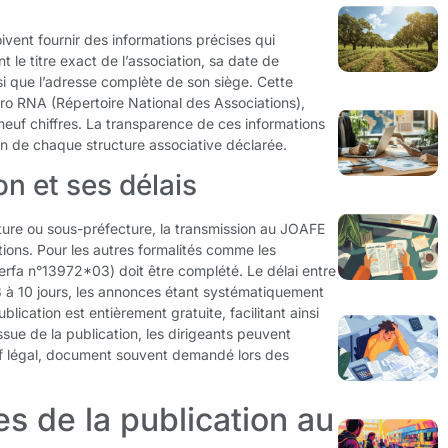
oivent fournir des informations précises qui
 le titre exact de l’association, sa date de
ainsi que l’adresse complète de son siège. Cette
méro RNA (Répertoire National des Associations),
neuf chiffres. La transparence de ces informations
on de chaque structure associative déclarée.
n et ses délais
cture ou sous-préfecture, la transmission au JOAFE
tions. Pour les autres formalités comme les
Cerfa n°13972*03) doit être complété. Le délai entre
 8 à 10 jours, les annonces étant systématiquement
blication est entièrement gratuite, facilitant ainsi
ssue de la publication, les dirigeants peuvent
if légal, document souvent demandé lors des
s de la publication au