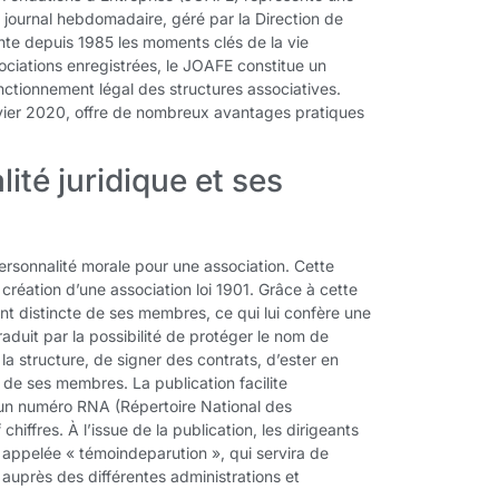
 journal hebdomadaire, géré par la Direction de
ente depuis 1985 les moments clés de la vie
sociations enregistrées, le JOAFE constitue un
ctionnement légal des structures associatives.
anvier 2020, offre de nombreux avantages pratiques
ité juridique et ses
ersonnalité morale pour une association. Cette
a création d’une association loi 1901. Grâce à cette
ent distincte de ses membres, ce qui lui confère une
raduit par la possibilité de protéger le nom de
la structure, de signer des contrats, d’ester en
i de ses membres. La publication facilite
n d’un numéro RNA (Répertoire National des
hiffres. À l’issue de la publication, les dirigeants
 appelée « témoindeparution », qui servira de
n auprès des différentes administrations et