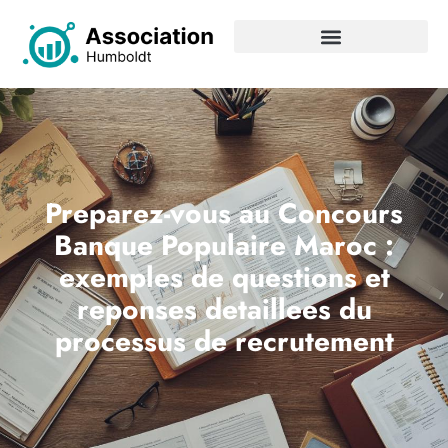
Preparez-vous au Concours
Banque Populaire Maroc :
exemples de questions et
reponses detaillees du
processus de recrutement